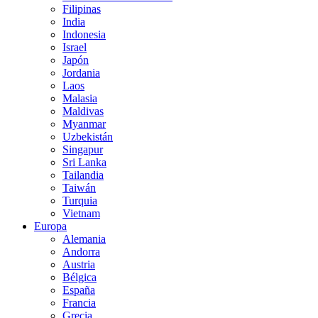
Filipinas
India
Indonesia
Israel
Japón
Jordania
Laos
Malasia
Maldivas
Myanmar
Uzbekistán
Singapur
Sri Lanka
Tailandia
Taiwán
Turquia
Vietnam
Europa
Alemania
Andorra
Austria
Bélgica
España
Francia
Grecia