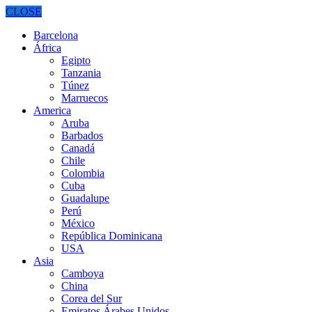
CLOSE
Barcelona
África
Egipto
Tanzania
Túnez
Marruecos
America
Aruba
Barbados
Canadá
Chile
Colombia
Cuba
Guadalupe
Perú
México
República Dominicana
USA
Asia
Camboya
China
Corea del Sur
Emiratos Árabes Unidos