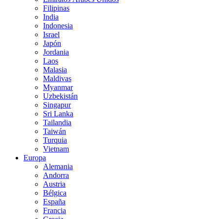
Filipinas
India
Indonesia
Israel
Japón
Jordania
Laos
Malasia
Maldivas
Myanmar
Uzbekistán
Singapur
Sri Lanka
Tailandia
Taiwán
Turquia
Vietnam
Europa
Alemania
Andorra
Austria
Bélgica
España
Francia