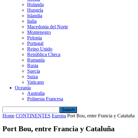
Holanda
Hungría
Islandia
Italia
Macedonia del Norte
Montenegro
Polonia
Portugal
Reino Unido
República Checa
Rumanía
Rusia
Suecia
Suiza
Vaticano
Oceanía
Australia
Polinesia Francesa
Home
CONTINENTES
Europa
Port Bou, entre Francia y Cataluña
Port Bou, entre Francia y Cataluña