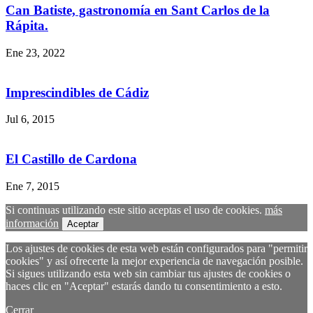
Can Batiste, gastronomía en Sant Carlos de la
Rápita.
Ene 23, 2022
Imprescindibles de Cádiz
Jul 6, 2015
El Castillo de Cardona
Ene 7, 2015
Si continuas utilizando este sitio aceptas el uso de cookies.
más
información
Aceptar
Los ajustes de cookies de esta web están configurados para "permitir
cookies" y así ofrecerte la mejor experiencia de navegación posible.
Si sigues utilizando esta web sin cambiar tus ajustes de cookies o
haces clic en "Aceptar" estarás dando tu consentimiento a esto.
Cerrar