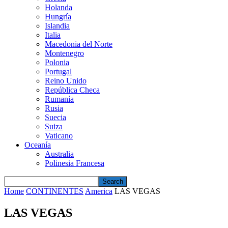
Holanda
Hungría
Islandia
Italia
Macedonia del Norte
Montenegro
Polonia
Portugal
Reino Unido
República Checa
Rumanía
Rusia
Suecia
Suiza
Vaticano
Oceanía
Australia
Polinesia Francesa
Home
CONTINENTES
America
LAS VEGAS
LAS VEGAS