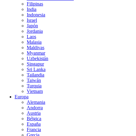
Filipinas
India
Indonesia
Israel
Japón
Jordania
Laos
Malasia
Maldivas
Myanmar
Uzbekistán
Singapur
Sri Lanka
Tailandia
Taiwán
Turquia
Vietnam
Europa
Alemania
Andorra
Austria
Bélgica
España
Francia
Grecia