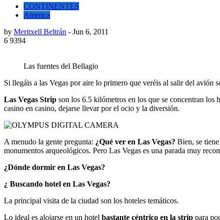
CONTINENTES
America
by
Meritxell Beltrán
-
Jun 6, 2011
6
9394
Las fuentes del Bellagio
Si llegáis a las Vegas por aire lo primero que veréis al salir del avi
Las Vegas Strip
son los 6.5 kilómetros en los que se concentran los ho
casino en casino, dejarse llevar por el ocio y la diversión.
A menudo la gente pregunta:
¿Qué ver en Las Vegas?
Bien, se tiene
monumentos arqueológicos. Pero Las Vegas es una parada muy recomend
¿Dónde dormir en Las Vegas?
¿ Buscando hotel en Las Vegas?
La principal visita de la ciudad son los hoteles temáticos.
Lo ideal es alojarse en un hotel
bastante céntrico en la strip
para pod