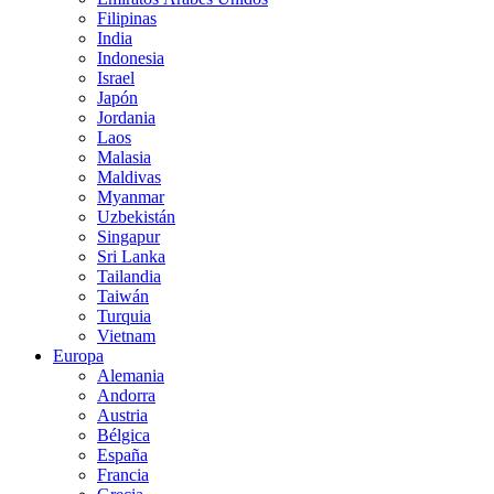
Filipinas
India
Indonesia
Israel
Japón
Jordania
Laos
Malasia
Maldivas
Myanmar
Uzbekistán
Singapur
Sri Lanka
Tailandia
Taiwán
Turquia
Vietnam
Europa
Alemania
Andorra
Austria
Bélgica
España
Francia