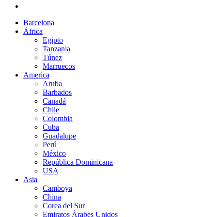
Barcelona
África
Egipto
Tanzania
Túnez
Marruecos
America
Aruba
Barbados
Canadá
Chile
Colombia
Cuba
Guadalupe
Perú
México
República Dominicana
USA
Asia
Camboya
China
Corea del Sur
Emiratos Árabes Unidos