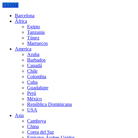
CLOSE
Barcelona
África
Egipto
Tanzania
Túnez
Marruecos
America
Aruba
Barbados
Canadá
Chile
Colombia
Cuba
Guadalupe
Perú
México
República Dominicana
USA
Asia
Camboya
China
Corea del Sur
Emiratos Árabes Unidos