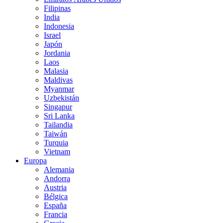
Filipinas
India
Indonesia
Israel
Japón
Jordania
Laos
Malasia
Maldivas
Myanmar
Uzbekistán
Singapur
Sri Lanka
Tailandia
Taiwán
Turquia
Vietnam
Europa
Alemania
Andorra
Austria
Bélgica
España
Francia