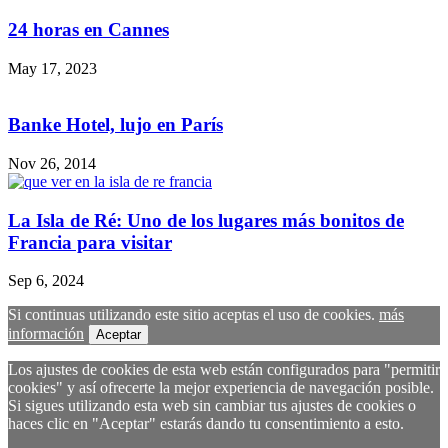
24 horas en Cannes
May 17, 2023
Banke Hotel, lujo en París
Nov 26, 2014
La Isla de Ré: Uno de los lugares más bonitos de
Francia para visitar
Sep 6, 2024
Si continuas utilizando este sitio aceptas el uso de cookies.
más
información
Aceptar
Los ajustes de cookies de esta web están configurados para "permitir
cookies" y así ofrecerte la mejor experiencia de navegación posible.
Si sigues utilizando esta web sin cambiar tus ajustes de cookies o
haces clic en "Aceptar" estarás dando tu consentimiento a esto.