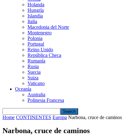
Holanda
Hungría
Islandia
Italia
Macedonia del Norte
Montenegro
Polonia
Portugal
Reino Unido
República Checa
Rumanía
Rusia
Suecia
Suiza
Vaticano
Oceanía
Australia
Polinesia Francesa
Home
CONTINENTES
Europa
Narbona, cruce de caminos
Narbona, cruce de caminos