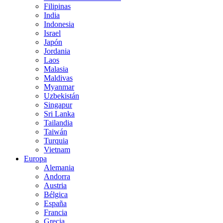
Filipinas
India
Indonesia
Israel
Japón
Jordania
Laos
Malasia
Maldivas
Myanmar
Uzbekistán
Singapur
Sri Lanka
Tailandia
Taiwán
Turquia
Vietnam
Europa
Alemania
Andorra
Austria
Bélgica
España
Francia
Grecia