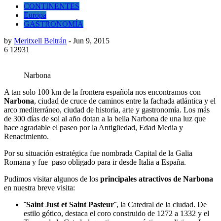
CONTINENTES
Europa
GASTRONOMÍA
by
Meritxell Beltrán
-
Jun 9, 2015
6
12931
Narbona
A tan solo 100 km de la frontera española nos encontramos con
Narbona
, ciudad de cruce de caminos entre la fachada atlántica y el
arco mediterráneo, ciudad de historia, arte y gastronomía. Los más
de 300 días de sol al año dotan a la bella Narbona de una luz que
hace agradable el paseo por la Antigüedad, Edad Media y
Renacimiento.
Por su situación estratégica fue nombrada Capital de la Galia
Romana y fue paso obligado para ir desde Italia a España.
Pudimos visitar algunos de los
principales atractivos de Narbona
en nuestra breve visita:
¨Saint Just et Saint Pasteur¨
, la Catedral de la ciudad. De
estilo gótico, destaca el coro construido de 1272 a 1332 y el